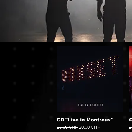
CD "Live in Montreux"
C
Prix original
Prix promotionnel
P
25,00 CHF
20,00 CHF
2