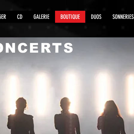
GER
CD
GALERIE
BOUTIQUE
DUOS
SONNERIES
ONCERTS