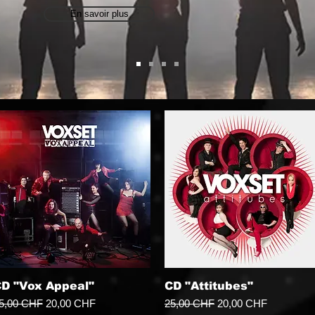
En savoir plus
D "Vox Appeal"
CD "Attitubes"
rix original
Prix promotionnel
Prix original
Prix promotionnel
5,00 CHF
20,00 CHF
25,00 CHF
20,00 CHF